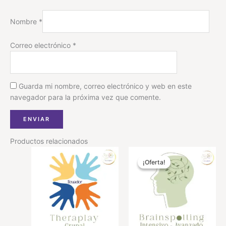
Nombre
*
Correo electrónico
*
Guarda mi nombre, correo electrónico y web en este
navegador para la próxima vez que comente.
Productos relacionados
Original
Current
price
price
¡Oferta!
¡Oferta!
was:
is:
$1,000.00.
$850.00.