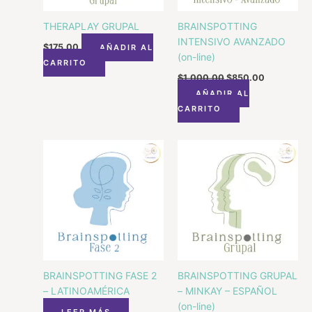
THERAPLAY GRUPAL
BRAINSPOTTING
INTENSIVO AVANZADO
$
175.00
AÑADIR AL
(on-line)
CARRITO
$
1,000.00
$
850.00
AÑADIR AL
CARRITO
BRAINSPOTTING FASE 2
BRAINSPOTTING GRUPAL
– LATINOAMÉRICA
– MINKAY – ESPAÑOL
(on-line)